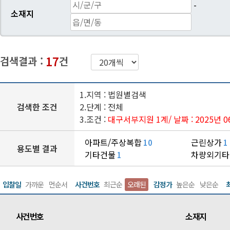
-
소재지
17
검색결과 :
건
1.지역 : 법원별검색
검색한 조건
2.단계 : 전체
3.조건 :
대구서부지원 1계
/ 날짜 : 2025년 
아파트/주상복합
근린상가
10
1
용도별 결과
기타건물
차량외기타
1
입찰일
가까운
먼순서
사건번호
최근순
오래된
감정가
높은순
낮은순
사건번호
소재지