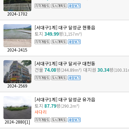
2024-1702
[서대구1계] 대구 달성군 현풍읍
토지
349.99
평
(1,157m²)
2024-2415
[서대구1계] 대구 달서구 대천동
건물
74.08
평
대지권
30.34
평
(244.89m²)
(100.31
2024-2569
[서대구1계] 대구 달성군 유가읍
토지
87.79
평
(290.2m²)
사다리
2024-2880
[1]