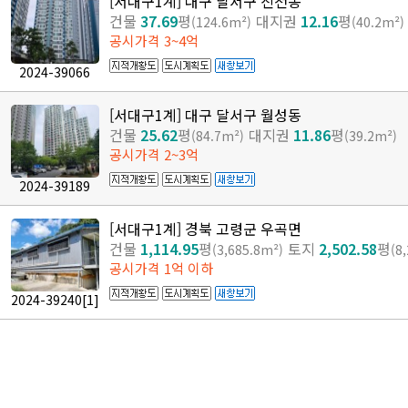
[서대구1계] 대구 달서구 진천동
건물
37.69
평
대지권
12.16
평
(124.6m²)
(40.2m²)
공시가격 3~4억
2024-39066
[서대구1계] 대구 달서구 월성동
건물
25.62
평
대지권
11.86
평
(84.7m²)
(39.2m²)
공시가격 2~3억
2024-39189
[서대구1계] 경북 고령군 우곡면
건물
1,114.95
평
토지
2,502.58
평
(3,685.8m²)
(8
공시가격 1억 이하
2024-39240
[1]