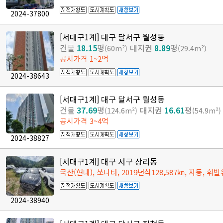
2024-37800
[서대구1계] 대구 달서구 월성동
건물
18.15
평
대지권
8.89
평
(60m²)
(29.4m²)
공시가격 1~2억
2024-38643
[서대구1계] 대구 달서구 월성동
건물
37.69
평
대지권
16.61
평
(124.6m²)
(54.9m²)
공시가격 3~4억
2024-38827
[서대구1계] 대구 서구 상리동
국산(현대), 쏘나타, 2019년식128,587㎞, 자동, 휘발
2024-38940