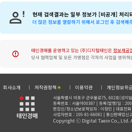
현재 검색결과는 일부 정보가 [비공개] 처리
더 많은 정보를 열람하기 위해서 로그인 후 검색해
태인경매를 운영하고 있는 (주)디지털태인은
정보제공
error
당사 협력업체 및 모든 가맹점은 각자의 사업을 영위하는
회사소개
저작권정책
＊
이용약관
개인정보취
서울특별시 마포구 큰우물로75, 602호(성지빌
등록번호 : 서울아00387 | 등록(발행)일 : 200
편집인/청소년보호책임자 : 이정민 | 대표전화 : 02-
사업자번호 : 105-81-66081 | 통신판매업신고
Copyright ⓒ Digital Taein Co., Ltd. A