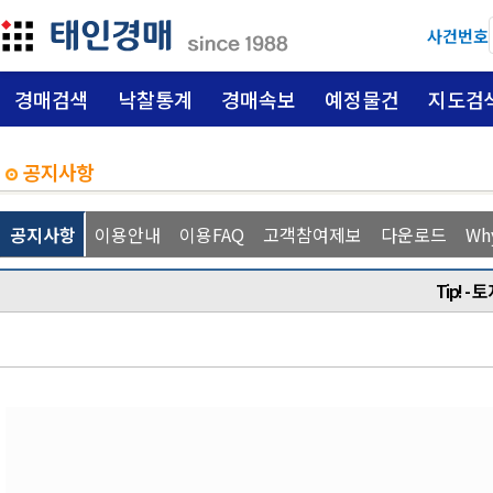
사건번호
경매검색
낙찰통계
경매속보
예정물건
지도검
공지사항
공지사항
이용안내
이용FAQ
고객참여제보
다운로드
Wh
Tip! 