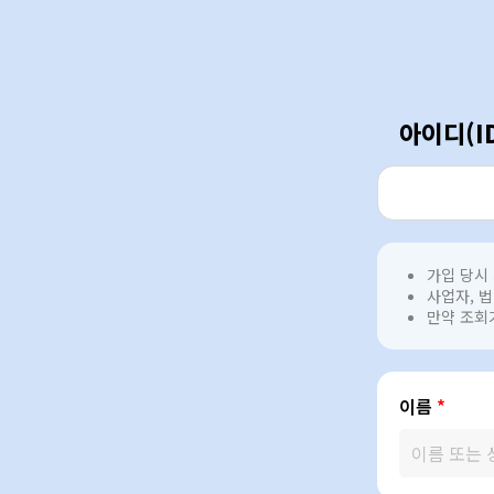
아이디(I
가입 당시
사업자, 
만약 조회
이름
*