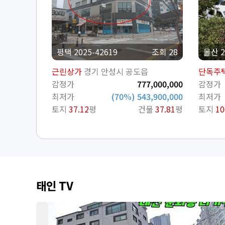
평택 2025-42619
조회 28
울산 2
근린상가
경기 안성시 공도읍
단독주
감정가
777,000,000
감정가
최저가
(70%) 543,900,000
최저가
토지
37.12
평
건물
37.81
평
토지
10
태인 TV