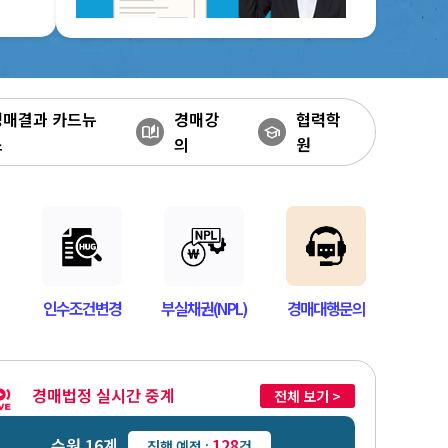
경매결과 카드뉴
경매강
협력학
auto_stories
school
스
의
원
인수조건변경
부실채권(NPL)
경매대행문의
경매법정 실시간 중계
전체 보기 >
수원 16계
128
진행 예정 :
건