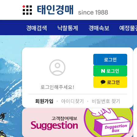
경매검색
낙찰통계
경매속보
예정물
account_circle
로그인
로그인
로그인
로그인해주세요!
회원가입
·
아이디찾기
·
비밀번호 찾기