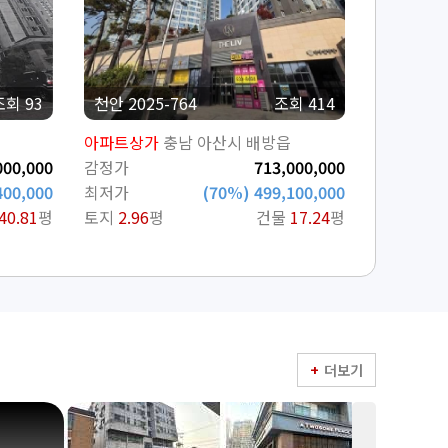
조회 93
천안 2025-764
조회 414
아파트상가
충남 아산시 배방읍
000,000
감정가
713,000,000
400,000
최저가
(70%) 499,100,000
40.81
평
토지
2.96
평
건물
17.24
평
더보기