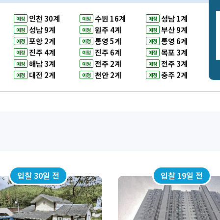
인천 30계
수원 16계
성남 1계
예정
예정
예정
성남 9계
원주 4계
부산 9계
예정
예정
예정
포항 2계
통영 5계
통영 6계
예정
예정
예정
진주 4계
진주 6계
목포 3계
예정
예정
예정
해남 3계
전주 2계
전주 3계
예정
예정
예정
대전 2계
천안 2계
충주 2계
예정
예정
예정
입찰 30일 전
입찰 19일 전