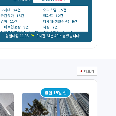
다세대
24
건
오피스텔
15
건
근린상가
13
건
아파트
12
건
임야
11
건
다세대(생활주택)
9
건
아파트형공장
9
건
차량
7
건
아파트형공장(상가)
6
건
오피스텔(상가)
4
건
double_arrow
입찰마감 11:05
3시간 24분 39초 남았습니다.
공장
4
건
아파트(생활주택)
3
건
아파트상가
2
건
전
2
건
단독주택
2
건
연립(생활주택)
1
건
답
1
건
근린주택
1
건
중기
1
건
연립
1
건
더보기
입찰 15일 전