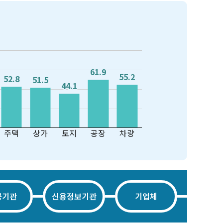
61.9
61.9
55.2
55.2
52.8
52.8
51.5
51.5
44.1
44.1
주택
상가
토지
공장
차량
공기관
신용정보기관
기업체