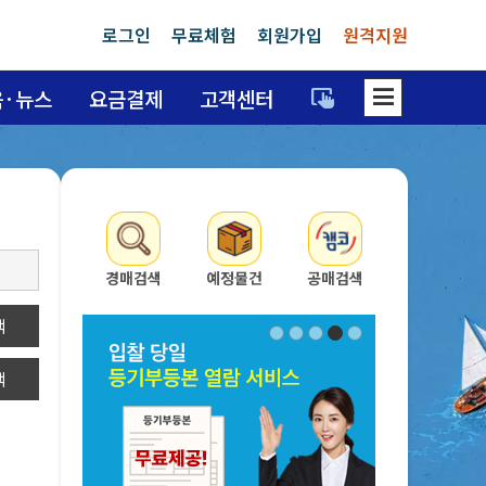
로그인
무료체험
회원가입
원격지원
dehaze
육·뉴스
요금결제
고객센터
trackpad_input
경매검색
예정물건
공매검색
색
색