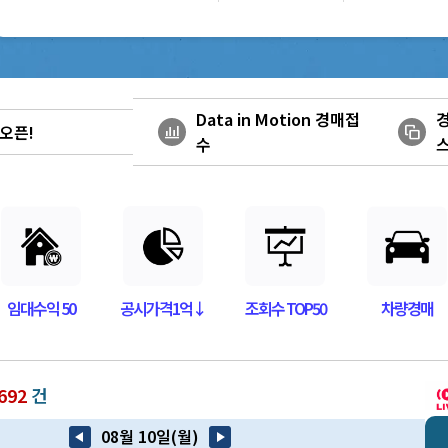
 오픈!
Data in Motion 경매접
보이스피싱 주의안..
bar_chart_4_bars
stack
수
광역시 및 전남..
안내
임대수익 50
공시가격1억↓
조회수 TOP50
차량경매
692
건
08월 10일(월)
arrow_back_2
play_arrow