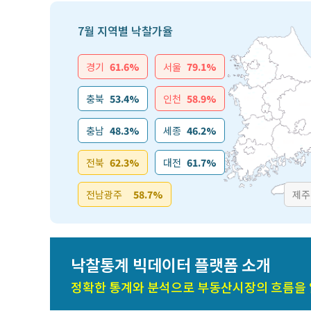
7월 지역별 낙찰가율
경기
61.6%
서울
79.1%
충북
53.4%
인천
58.9%
충남
48.3%
세종
46.2%
전북
62.3%
대전
61.7%
전남광주
58.7%
제주
낙찰통계 빅데이터 플랫폼 소개
정확한 통계와 분석으로 부동산시장의 흐름을