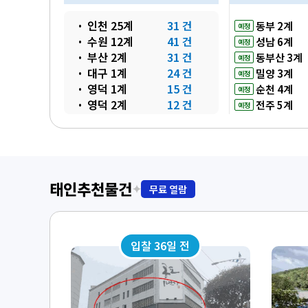
인천 25계
31 건
동부 2계
예정
수원 12계
41 건
성남 6계
예정
부산 2계
31 건
동부산 3계
예정
대구 1계
24 건
밀양 3계
예정
영덕 1계
15 건
순천 4계
예정
영덕 2계
12 건
전주 5계
예정
거창 1계
13 건
거창 2계
8 건
광주 12계
20 건
태인추천물건
✦
무료 열람
입찰 36일 전