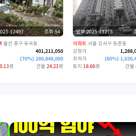
025-12497
조회 54
남부 2025-13275
택
울산 중구 유곡동
아파트
서울 강서구 등촌동
401,211,050
감정가
1,288,
(70%) 280,848,000
최저가
(80%) 1,030,
0.13
평
건물
24.23
평
토지
18.66
평
건물