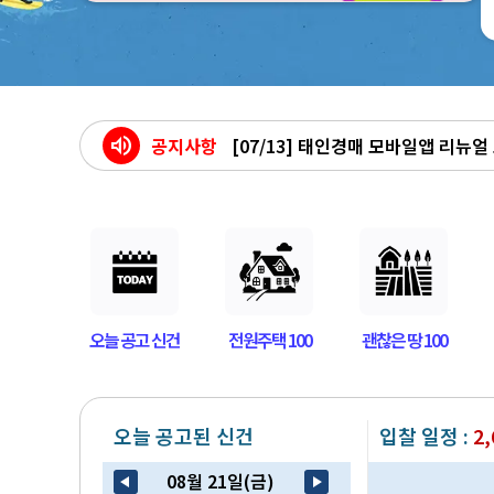
[07/13] 태인경매 모바일앱 리뉴얼
volume_up
공지사항
[06/11] 태인경매 사칭 대출관련 
[06/05] 행정체제 개편 안내 - 인천
[05/06] 클래식 메인 페이지 종료
오늘 공고 신건
전원주택 100
괜찮은 땅 100
오늘 공고된 신건
입찰 일정 :
2,
08월 21일(금)
arrow_back_2
play_arrow