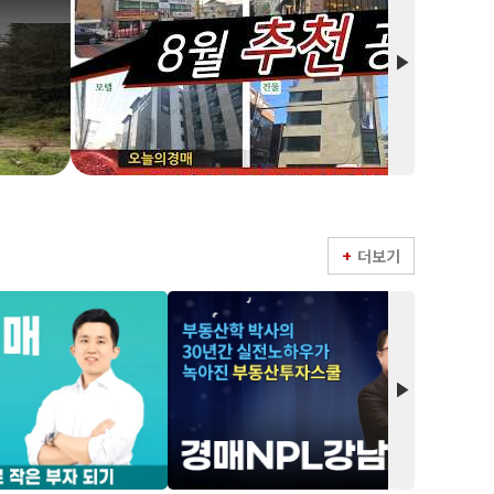
play_arrow
더보기
play_arrow