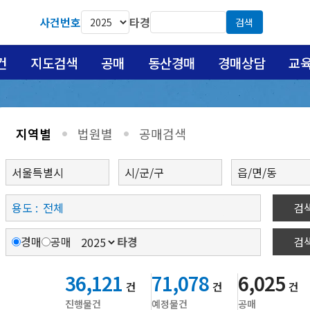
사건번호
타경
검색
건
지도검색
공매
동산경매
경매상담
교
지역별
법원별
공매검색
circle
circle
용도 :
검
경매
공매
타경
검
36,121
71,078
6,025
건
건
건
진행물건
예정물건
공매