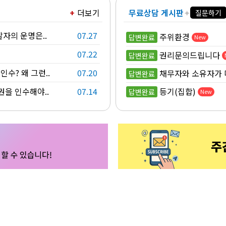
더보기
무료상담 게시판
✦
질문하기
찰자의 운명은..
07.27
주위환경
답변완료
New
07.22
권리문의드립니다
답변완료
수? 왜 그런..
07.20
채무자와 소유자가 
답변완료
권을 인수해야..
07.14
등기(집합)
답변완료
New