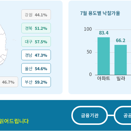
7월 용도별 낙찰가율
강원
44.1%
경북
51.2%
100
83.4
83.4
66.2
66.2
대구
57.5%
50
경남
47.3%
울산
54.6%
0
아파트
빌라
46.7%
부산
59.2%
금융기관
공
 읽어드립니다