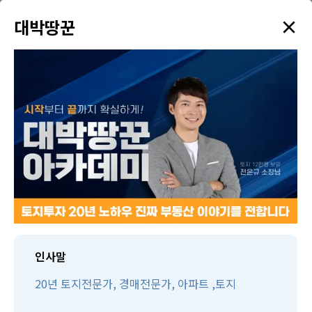
×
✦
대박땅꾼
menu
강의 검색
학원소개
태인TV
태인제휴 경매학원
수강생만을 위한 다양한 혜택을 드리고 있습니다!
인사말
20년 토지전문가, 경매전문가, 아파트 ,토지