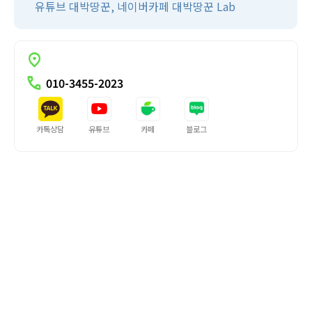
유튜브 대박땅꾼, 네이버카페 대박땅꾼 Lab
location_on
다꿈스쿨
call
서울
010-3455-2023
카톡상담
유튜브
카페
블로그
진행중인 교육
서울