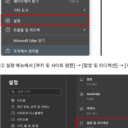
② 설정 메뉴에서 [쿠키 및 사이트 권한] → [팝업 및 리디렉션] → 