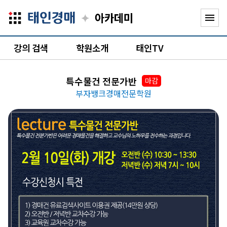
✦
menu
강의 검색
학원소개
태인TV
특수물건 전문가반
마감
부자뱅크경매전문학원