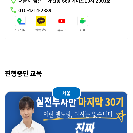
location_on
서울시 금천구 가산동 660 에이스10차 2003호
call
010-4214-2389
위치안내
카톡상담
유튜브
카페
진행중인 교육
서울