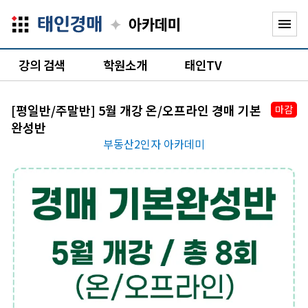
✦
menu
강의 검색
학원소개
태인TV
[평일반/주말반] 5월 개강 온/오프라인 경매 기본
마감
완성반
부동산2인자 아카데미