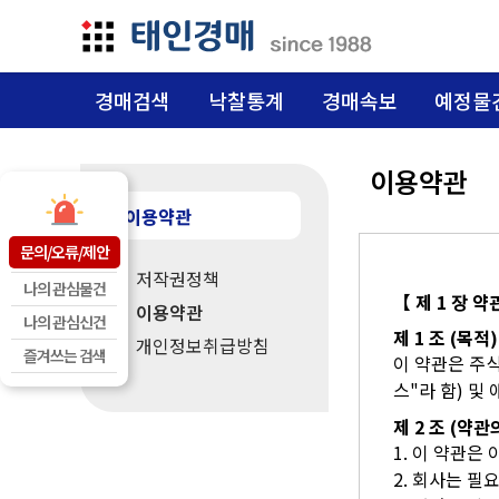
경매검색
낙찰통계
경매속보
예정물
이용약관
이용약관
문의/오류/제안
저작권정책
나의 관심물건
【 제 1 장 
이용약관
나의 관심신건
제 1 조 (목적)
개인정보취급방침
즐겨쓰는 검색
이 약관은 주식
스"라 함) 및
제 2 조 (약관
1. 이 약관은
2. 회사는 필