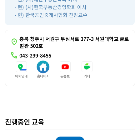
- 현) (사)한국부동산경영학회 이사
- 현) 한국공인중개사협회 전임교수
충북 청주시 서원구 무심서로 377-3 서원대학교 글로
location_on
벌관 502호
call
043-299-8455
위치안내
홈페이지
유튜브
카페
진행중인 교육