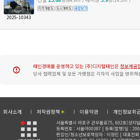
(84.9m²)
(19.5m²)
2025-10343
태인경매를 운영하고 있는 (주)디지털태인은
정보제공
error
당사 협력업체 및 모든 가맹점은 각자의 사업을 영위하는
회사소개
저작권정책
＊
이용약관
개인정보취
서울특별시 마포구 큰우물로75, 602호(성지빌
등록번호 : 서울아00387 | 등록(발행)일 : 200
편집인/청소년보호책임자 : 이정민 | 대표전화 : 02-