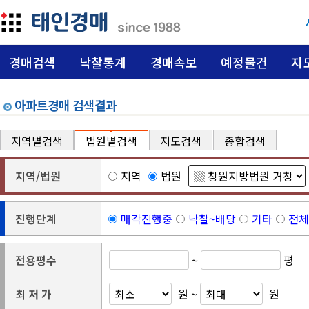
경매검색
낙찰통계
경매속보
예정물건
지
아파트경매 검색결과
지역별검색
법원별검색
지도검색
종합검색
지역/법원
지역
법원
진행단계
매각진행중
낙찰~배당
기타
전체
전용평수
~
평
최 저 가
원 ~
원