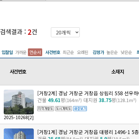
2
검색결과 :
건
입찰일
가까운
먼순서
사건번호
최근순
오래된
감정가
높은순
낮은순
사건번호
소재지
[거창2계] 경남 거창군 거창읍 상림리 558 선우하
건물
49.61
평
대지권
38.75
평
(164m²)
(128.1m²)
2025-10268
[2]
[거창1계] 경남 거창군 거창읍 대평리 1496-1 5층
건물
25.68
평
대지권
5.9
평