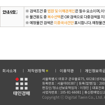
※ 검색조건 중
법원 및 이해관계인
은 필수 요소이며, 
안내사항 :
※ 물건용도 중
복수선택
은 OR 검색으로 다중검색을 지
※ 예정물건 검색은
미종국사건만
표시합니다. 예정물건
회사소개
저작권정책
＊
이용약관
개인정보취
서울특별시 마포구 큰우물로75, 602호(성지빌
등록번호 : 서울아00387 | 등록(발행)일 : 200
편집인/청소년보호책임자 : 이정민 | 대표전화 : 02-
사업자번호 : 105-81-66081 | 통신판매업신고
Copyright ⓒ Digital Taein Co., Ltd. A