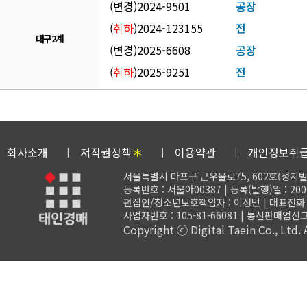
(
변경
)
2024-9501
공장
(
취하
)
2024-123155
전
대구2계
(
변경
)
2025-6608
공장
(
취하
)
2025-9251
전
회사소개
저작권정책
＊
이용약관
개인정보취
서울특별시 마포구 큰우물로75, 602호(성지빌
등록번호 : 서울아00387 | 등록(발행)일 : 200
편집인/청소년보호책임자 : 이정민 | 대표전화 : 02-
사업자번호 : 105-81-66081 | 통신판매업신고
Copyright ⓒ Digital Taein Co., Ltd. A