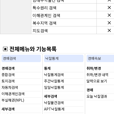
임대수익물건 검색
특수권리 검색
이해관계인 검색
복수지역 검색
지도검색
▣ 전체메뉴와 기능목록
경매검색
낙찰통계
경매속보
경매검색
통계
취하/변경
종합검색
낙찰통계검색
취하/변경 내역
토지검색
주간낙찰통계
달력으로 보기
자동차검색
일일낙찰통계
경매
이해관계인검색
세부검색
오늘 낙찰결과
부실채권(NPL)
낙찰물건검색
세부검색
APT낙찰통계