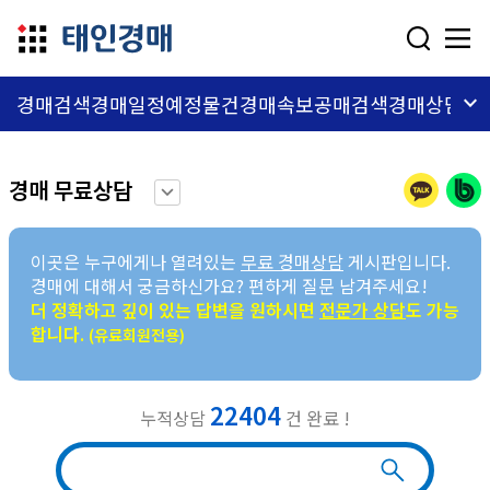
dehaze
keyboard_arrow_down
경매검색
경매일정
예정물건
경매속보
공매검색
경매상담
교
경매 무료상담
keyboard_arrow_down
이곳은 누구에게나 열려있는
무료 경매상담
게시판입니다.
경매에 대해서 궁금하신가요? 편하게 질문 남겨주세요!
더 정확하고 깊이 있는 답변을 원하시면
전문가 상담
도 가능
합니다.
(유료회원전용)
22404
누적상담
건 완료 !