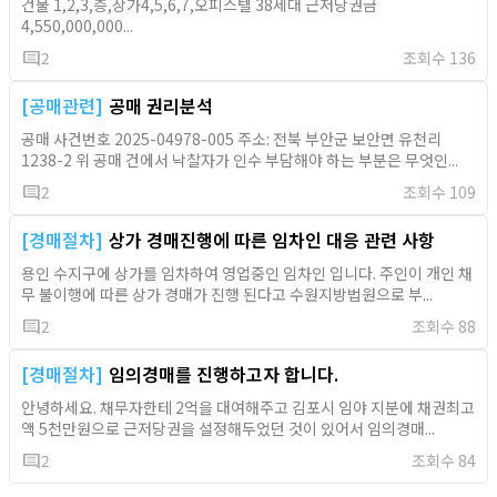
건물 1,2,3,층,상가4,5,6,7,오피스텔 38세대 근저당권금
4,550,000,000...
comment
2
조회수 136
[공매관련]
공매 권리분석
공매 사건번호 2025-04978-005 주소: 전북 부안군 보안면 유천리
1238-2 위 공매 건에서 낙찰자가 인수 부담해야 하는 부분은 무엇인...
comment
2
조회수 109
[경매절차]
상가 경매진행에 따른 임차인 대응 관련 사항
용인 수지구에 상가를 임차하여 영업중인 임차인 입니다. 주인이 개인 채
무 불이행에 따른 상가 경매가 진행 된다고 수원지방법원으로 부...
comment
2
조회수 88
[경매절차]
임의경매를 진행하고자 합니다.
안녕하세요. 채무자한테 2억을 대여해주고 김포시 임야 지분에 채권최고
액 5천만원으로 근저당권을 설정해두었던 것이 있어서 임의경매...
comment
2
조회수 84