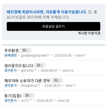
태인경매 회원이시라면, 자유롭게 이용가능합니다.
단, 홍
보/비방글은 관리자에 의해 삭제됩니다.
무료상담 글쓰기
게시판 이용약관
주위환경
sms
1
공매관련
godqhrgksqnwk**
2026.08.08
view 7
권리문의드립니다
sms
2
권리분석
gonchu**
2026.08.07
view 15
채무자와 소유자가 다른 경우
sms
2
권리분석
bbogletiz**
2026.08.07
view 7
등기(집합)
sms
2
권리분석
an71**
2026.08.07
view 10