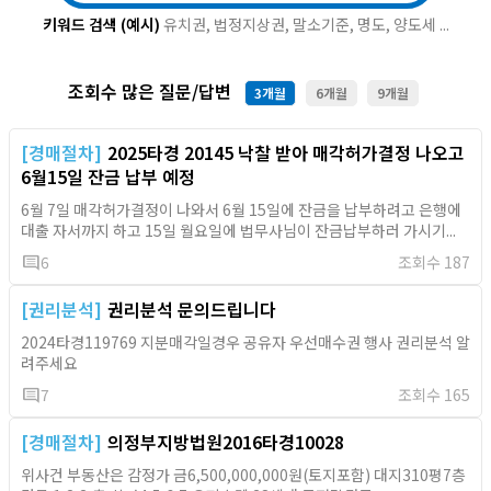
키워드 검색 (예시)
유치권, 법정지상권, 말소기준, 명도, 양도세 ...
조회수 많은 질문/답변
3개월
6개월
9개월
[경매절차]
2025타경 20145 낙찰 받아 매각허가결정 나오고
6월15일 잔금 납부 예정
6월 7일 매각허가결정이 나와서 6월 15일에 잔금을 납부하려고 은행에
대출 자서까지 하고 15일 월요일에 법무사님이 잔금납부하러 가시기...
comment
6
조회수 187
[권리분석]
권리분석 문의드립니다
2024타경119769 지분매각일경우 공유자 우선매수권 행사 권리분석 알
려주세요
comment
7
조회수 165
[경매절차]
의정부지방법원2016타경10028
위사건 부동산은 감정가 금6,500,000,000원(토지포함) 대지310평7층