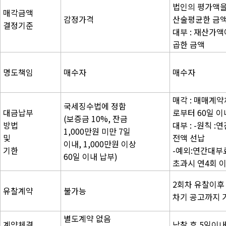
법인의 평가액
매각금액
감정가격
산술평균한 금
결정기준
대부 : 재산가
곱한 금액
명도책임
매수자
매수자
매각 : 매매계
국세징수법에 정함
대금납부
로부터 60일 이
(보증금 10%, 잔금
방법
대부 : -원칙 
1,000만원 미만 7일
및
전액 선납
이내, 1,000만원 이상
기한
-예외:연간대부
60일 이내 납부)
초과시 연4회 
2회차 유찰이후
유찰계약
불가능
차기 공고까지 
별도계약 없음
계약체결
낙찰 후 5일이