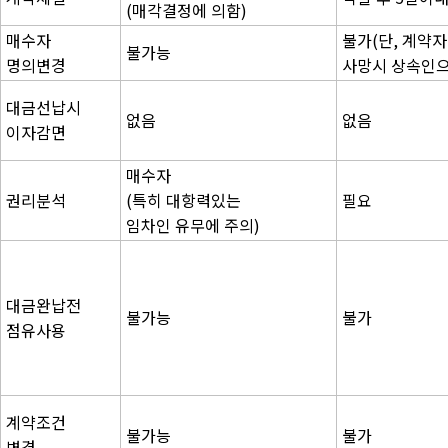
(매각결정에 의함)
매수자
불가(단, 계약자
불가능
명의변경
사망시 상속인으
대금선납시
없음
없음
이자감면
매수자
권리분석
(특히 대항력있는
필요
임차인 유무에 주의)
대금완납전
불가능
불가
점유사용
계약조건
불가능
불가
변경