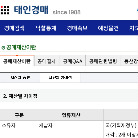
경매검색
낙찰통계
경매속보
예정물건
지
공매재산이란
공매재산이란
공매절차
공매Q&A
공매관련법령
동산강
2. 재산별 차이점
구분
압류재산
소유자
체납자
국(기획재정부)
매각 : 2개 이