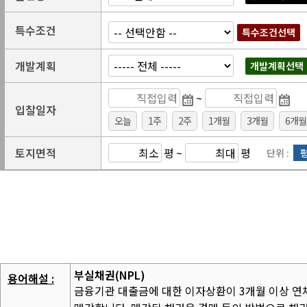
특수조건
특수조건선택
개발계획
개발계획선택
~
입찰일자
오늘
1주
2주
1개월
3개월
6개월
토지면적
평
~
평
단위 :
부실채권(NPL)
용어해설 :
금융기관 대출금에 대한 이자상환이 3개월 이상 연