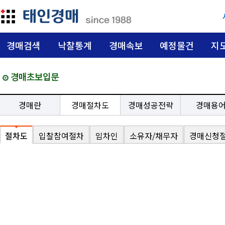
경매검색
낙찰통계
경매속보
예정물건
지
경매초보입문
경매란
경매절차도
경매성공전략
경매용
절차도
입찰참여절차
임차인
소유자/채무자
경매신청