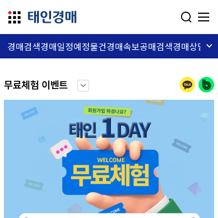
dehaze
keyboard_arrow_down
경매검색
경매일정
예정물건
경매속보
공매검색
경매상담
교
무료체험 이벤트
keyboard_arrow_down