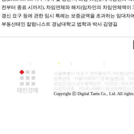
전부터 종료 시까지), 차임연체와 해지(임차인의 차임연체액이 
갱신 요구 등에 관한 임시 특례는 보증금액을 초과하는 임대차에 대하여도 적용한다. <
부동산태인 칼럼니스트 경남대학교 법학과 박사 김영길
회사소개
저작권정책
＊
이용약관
개인정보취
서울특별시 마포구 큰우물로75, 602호(성지
등록번호 : 서울아00387 | 등록(발행)일 : 200
편집인/청소년보호책임자 : 이정민 | 대표전화 : 02-3
사업자번호 : 105-81-66081 | 통신판매업신고 
Copyright ⓒ Digital Taein Co., Ltd. All rights