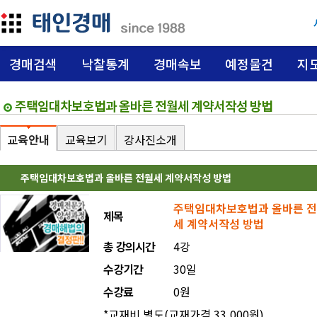
경매검색
낙찰통계
경매속보
예정물건
지
주택임대차보호법과 올바른 전월세 계약서작성 방법
교육안내
교육보기
강사진소개
주택임대차보호법과 올바른 전월세 계약서작성 방법
주택임대차보호법과 올바른 
제목
세 계약서작성 방법
총 강의시간
4강
수강기간
30일
수강료
0원
*교재비 별도(교재가격 33,000원)