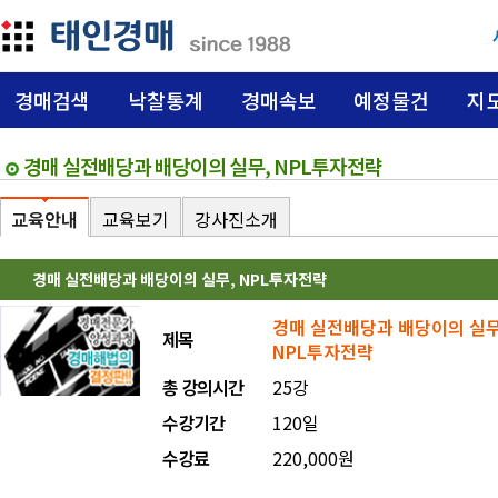
경매검색
낙찰통계
경매속보
예정물건
지
경매 실전배당과 배당이의 실무, NPL투자전략
교육안내
교육보기
강사진소개
경매 실전배당과 배당이의 실무, NPL투자전략
경매 실전배당과 배당이의 실무
제목
NPL투자전략
총 강의시간
25강
수강기간
120일
수강료
220,000원