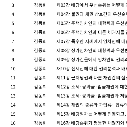
3
김동희
제03강 배당에서 우선순위는 어떻게 
4
김동희
제04강 물권과 채권 상호간의 우선순
5
김동희
제05강 주택임차인의 대항력과 우선
6
김동희
제06강 주택임차인과 다른 채권자들 
7
김동희
제07강 특수한 사례에서 임차인에 
8
김동희
제08강 상가임차인의 대항력과 우선
9
김동희
제09강 상가건물에서 임차인의 권리
10
김동희
재10강 전세권에 대한 권리분석과 배
11
김동희
제11강 근저당권과 다른 채권간의 
12
김동희
제12강 조세·공과금·임금채권에 대
13
김동희
제13강 조세·공과금·임금채권과 저
14
김동희
제14강 채권의 종류와 가압류· 압류
15
김동희
제15강 배당절차는 어떻게 진행되고,
16
김동희
제16강 배당순위가 평등한 채권자와 