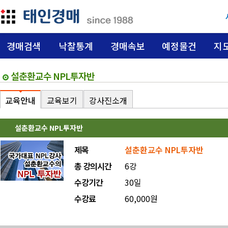
경매검색
낙찰통계
경매속보
예정물건
지
설춘환교수 NPL투자반
교육안내
교육보기
강사진소개
설춘환교수 NPL투자반
제목
설춘환교수 NPL투자반
총 강의시간
6강
수강기간
30일
수강료
60,000원