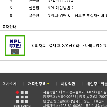
4
설춘환
NPL 매입방법 1
5
설춘환
NPL 매입방법 2
6
설춘환
NPL과 경매 & 무담보부 부실채권과 
교재안내
강의자료 - 결제 후 동영상강좌 -> 나의동영상
회사소개
저작권정책
＊
이용약관
개인정보취
서울특별시 마포구 큰우물로75, 602호(성지빌
등록번호 : 서울아00387 | 등록(발행)일 : 2007.
편집인/청소년보호책임자 : 이정민 | 대표전화 : 02-3
사업자번호 : 105-81-66081 | 통신판매업신고 